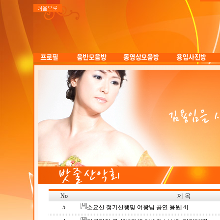
No
제 목
5
소요산 정기산행밎 여왕님 공연 응원
[4]